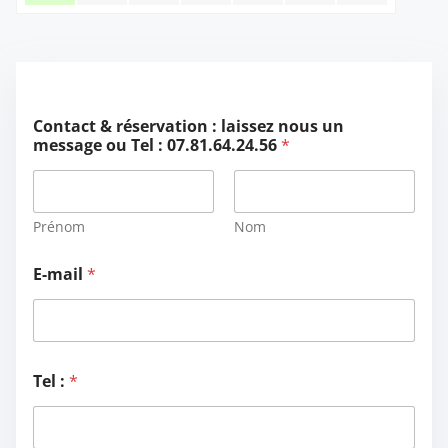
l
Contact & réservation : laissez nous un
a
message ou Tel : 07.81.64.24.56
*
i
s
s
e
z
Prénom
Nom
*
C
E-mail
*
o
n
t
a
c
t
Tel :
*