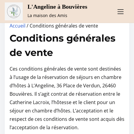
L'Angeline à Bouvières
A
La maison des Amis
l
Accueil
/ Conditions générales de vente
l
Conditions générales
e
r
de vente
a
u
Ces conditions générales de vente sont destinées
c
à l’usage de la réservation de séjours en chambre
o
d’hôtes à L’Angeline, 36 Place de Verdun, 26460
n
Bouvières. Il s’agit contrat de réservation entre le
t
Catherine Lacroix, l’hôtesse et le client pour un
e
séjour en chambre d’hôtes. L’acceptation et le
n
respect de ces conditions de vente sont acquis dès
u
l’acceptation de la réservation.